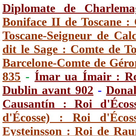
Diplomate de Charlema
Boniface II de Toscane 
Toscane-Seigneur de Calc
dit le Sage : Comte de T
Barcelone-Comte de Géro
835
-
Ímar ua Ímair : Ro
Dublin avant 902
-
Donal
Causantín : Roi d'Éco
d'Écosse) : Roi d'Éco
Eysteinsson : Roi de Ra