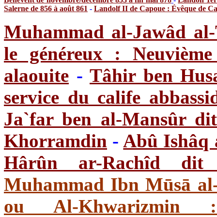
Salerne de 856 à août 861
-
Landolf II de Capoue : Évêque de C
Muhammad al-Jawâd al-
le généreux : Neuvième
alaouite
-
Tâhir ben Husa
service du calife abbass
Ja`far ben al-Mansûr di
Khorramdin
-
Abû Ishâq 
Hârûn ar-Rachîd dit 
Muhammad Ibn Mūsā al-
ou Al-Khwarizmin : 