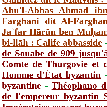
Abu'l-Abbas Ahmad ib
Farghani dit Al-Fargha
Jaʿfar Hārūn ben Muḥam
bi-llāh : Calife abbasside
de Souabe de 909 jusqu'
Comte de Thurgovie et 
Homme d'État byzantin
byzantine
-
Théophano d'
de l'empereur byzantin 
Impératrice consort byzan