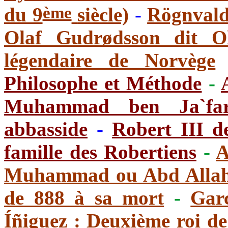
ème
du 9
siècle)
-
Rögnvald 
Olaf Gudrødsson dit Ol
légendaire de Norvège
Philosophe et Méthode
-
Muhammad ben Ja`far 
abbasside
-
Robert III d
famille des Robertiens
-
A
Muhammad ou Abd Allah
de 888 à sa mort
-
Gar
Íñiguez : Deuxième roi d