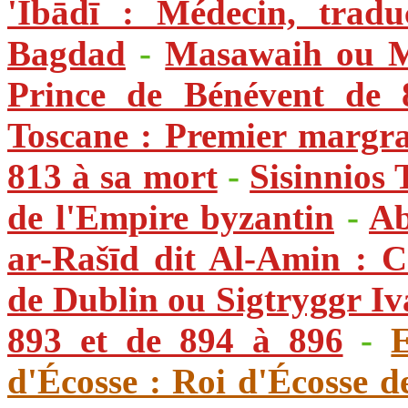
'Ibādī : Médecin, tradu
Bagdad
-
Masawaih ou 
Prince de Bénévent de 
Toscane : Premier margra
813 à sa mort
-
Sisinnios 
de l'Empire byzantin
-
Ab
ar-Rašīd dit Al-Amin : C
de Dublin ou Sigtryggr Iv
893 et de 894 à 896
-
d'Écosse : Roi d'Écosse d