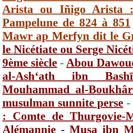
Arista ou Iñigo Arista 
Pampelune de 824 à 851
Mawr ap Merfyn dit le G
le Nicétiate ou Serge Nicét
9ème siècle
-
Abou Dawoud
al-Ash‘ath ibn Bashīr
Mouhammad al-Boukhârî
musulman sunnite perse
: Comte de Thurgovie-M
Alémannie
-
Musa ibn M