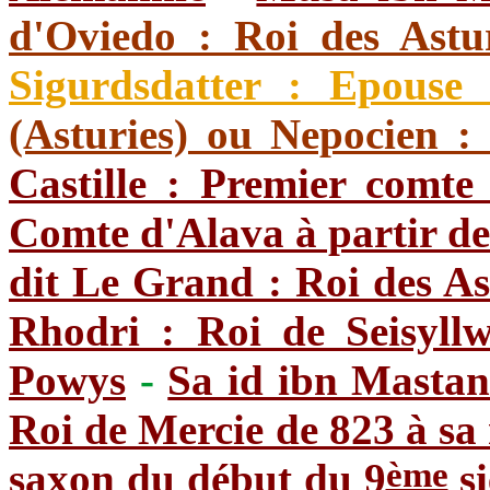
d'Oviedo : Roi des Astu
Sigurdsdatter : Epouse
(Asturies) ou Nepocien :
Castille : Premier comte
Comte d'Alava à partir d
dit Le Grand : Roi des As
Rhodri : Roi de Seisyll
Powys
-
Sa id ibn Mastan
Roi de Mercie de 823 à sa
ème
saxon du début du 9
s