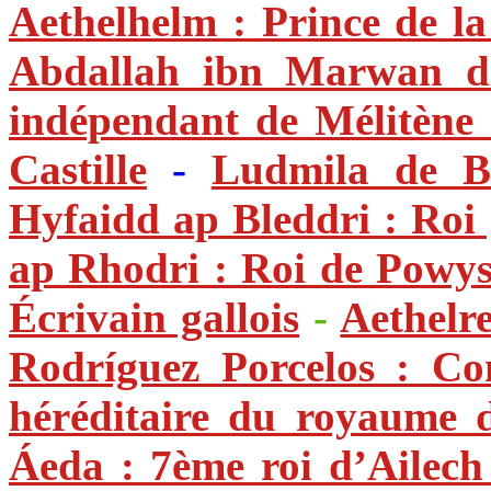
Aethelhelm : Prince de l
Abdallah ibn Marwan d
indépendant de Mélitène
Castille
-
Ludmila de B
Hyfaidd ap Bleddri : Roi 
ap Rhodri : Roi de Powys
Écrivain gallois
-
Aethelr
Rodríguez Porcelos : Co
héréditaire du royaume d
Áeda : 7ème roi d’Ailech