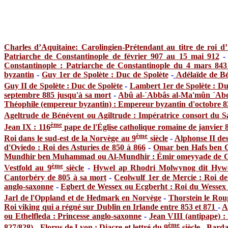
Charles d’Aquitaine: Carolingien-Prétendant au titre de roi 
Patriarche de Constantinople de février 907 au 15 mai 912
Constantinople : Patriarche de Constantinople du 4 mars 843
byzantin
-
Guy 1er de Spolète : Duc de Spolète
-
Adélaïde de Bé
Guy II de Spolète : Duc de Spolète
-
Lambert 1er de Spolète : Duc
septembre 885 jusqu'à sa mort
-
Abû al-`Abbâs al-Ma'mûn `Abd 
Théophile (empereur byzantin) : Empereur byzantin d'octobre 8
Ageltrude de Bénévent ou Agiltrude : Impératrice consort du Sa
ème
Jean IX : 116
pape de l'Église catholique romaine de janvier
ème
Roi dans le sud-est de la Norvège au 9
siècle
-
Alphonse II des
d'Oviedo : Roi des Asturies de 850 à 866
-
Omar ben Hafs ben C
Mundhir ben Muhammad ou Al-Mundhir : Émir omeyyade de C
ème
Vestfold au 9
siècle
-
Hywel ap Rhodri Molwynog dit Hywe
Cantorbéry de 805 à sa mort
-
Ceolwulf 1er de Mercie : Roi de
anglo-saxonne
-
Egbert de Wessex ou Ecgberht : Roi du Wessex 
Jarl de l'Oppland et de Hedmark en Norvège
-
Thorstein le Rou
Roi viking qui a régné sur Dublin en Irlande entre 853 et 871
-
A
ou Ethelfleda : Princesse anglo-saxonne
-
Jean VIII (antipape) :
ème
827/828)
-
Florus de Lyon : Diacre et lettré du 9
siècle
-
Barda