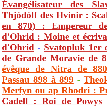
Évangélisateur des Slav
Thjódólf des Hvínir : Sca
en 870) : Empereur d
d'Ohrid : Moine et écriv
d'Ohrid
-
Svatopluk 1er 
de Grande Moravie de 8
évêque de Nitra de 88
Passau 898 à 899
-
Theok
Merfyn ou ap Rhodri : P
Cadell : Roi de Powys