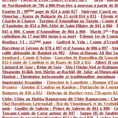
de Northumbrie de 796 à 806-Peut-être à nouveau à partir de 8
ème
Eugène II : 99
pape de 824 à août 827
-
Sigtryggr Caoch ou 
Omortag : Knèze de Bulgarie du 13 avril 814 à 831
-
Ébroïn (é
Charles le Chauve
-
Turpion d'Angoulême ou Turpin : Comte 
d'Aquitaine de 854 à 866-Abbé de Saint-Hilaire de 841 à 866
-
er :
845 à 866 -Comte d'Angoulême de 864 à 866
-
Marin 1
Pa
catholique du 17 mai 884 jusqu'à sa mort
-
Étienne 1er de Const
ème
Boniface VI : 112
pape
-
Guifred le Velu : Comte d'Urge
Barcelone et Gérone de 878 à 897 et d'Ausona de 886 à 897
-
Abû
calife abbasside de Bagdad en 902
-
Abou al-Hassan Ali Ibn Sa
Isembard : Comte d'Autun
-
Gaucelme de Roussillon dit Gaucel
832-Comte de Conflent et de Razès de 828 à 832
-
Albert II c
Liutgard de Saxe : Reine de Saxe
-
Abu l Qāsim Abd ar-Raḥman b
Muatasim bi-llâh ben Hârûn ar-Rachîd dit Jafar al-Mutawakki
Hanbal : Théologien jurisconsulte et traditionaliste musulman
Impératrice byzantine
-
Théoctiste le Logothète : Homme d'Éta
Byzance
-
Antoine II Cauléas ou Kauléas : Patriarche de Consta
Bulgares de 836 à 852
-
Hedwige de Bavière (vers 778-après 83
Ubbe, Ubba ou Hubba Ragnarsson dit Ubbe Ragnarsson : Chef
Olaf Haraldsson Geirstadalf : Roi du Vingulmark et du Vestfold
mois
-
Guaifer de Salerne : Prince de Salerne de 861 à 880
-
G
Toscane-Comte de Corse autour de 847
-
Suppo III de Spolèt
Bénévent de novembre/décembre 853 à fin mai 878
-
Landon 1er