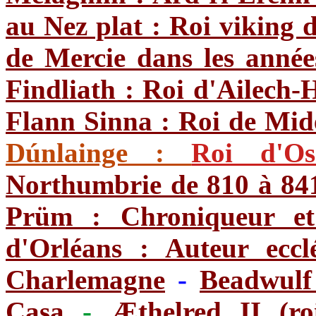
au Nez plat : Roi viking 
de Mercie dans les année
Findliath : Roi d'Ailech-
Flann Sinna : Roi de Mide
Dúnlainge :
Roi d'Os
Northumbrie de 810 à 84
Prüm : Chroniqueur et 
d'Orléans : Auteur eccl
Charlemagne
-
Beadwulf
Casa
-
Æthelred II (r