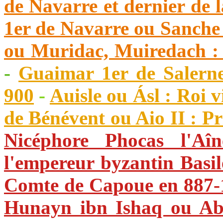
de Navarre et dernier de l
1er de Navarre ou Sanche
ou Muridac, Muiredach : 
-
Guaimar 1er de Salerne
900
-
Auisle ou Ásl : Roi 
de Bénévent ou Aio II : P
Nicéphore Phocas l'Aî
l'empereur byzantin Basil
Comte de Capoue en 887-1
Hunayn ibn Ishaq ou Ab