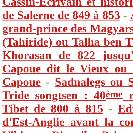
Cassin-Écrivain et histor
de Salerne de 849 à 853
-
grand-prince des Magyars
(Tahiride) ou Talha ben 
Khorasan de 822 jusqu
Capoue dit le Vieux ou 
Capoue
-
Sadnalegs ou S
ème
Tride songtsen : 40
Tibet de 800 à 815
-
Ed
d'Est-Anglie avant la c