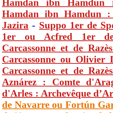
Hamdan ibn Hamdun ibn
Hamdan ibn Hamdun : C
Jazira
-
Suppo 1er de Spo
1er ou Acfred 1er d
Carcassonne et de Razè
Carcassonne ou Olivier 
Carcassonne et de Razè
Aznárez : Comte d'Ara
d'Arles : Archevêque d’Ar
de Navarre ou Fortún Garcé