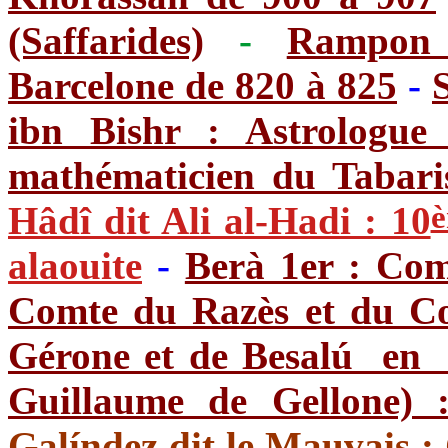
(Saffarides)
-
Rampon 
Barcelone de 820 à 825
-
S
ibn Bishr : Astrologue 
mathématicien du Tabari
Hâdî dit Ali al-Hadi : 10
alaouite
-
Berà 1er : Com
Comte du Razès et du Co
Gérone et de Besalú en 
Guillaume de Gellone) 
Galíndez dit le Mauvais 