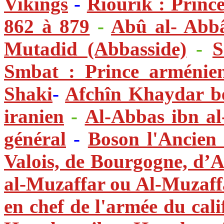
Vikings
-
Riourik : Princ
862 à 879
-
Abû al- Abbâ
Mutadid (Abbasside)
-
S
Smbat : Prince arménie
Shaki
-
Afchîn Khaydar b
iranien
-
Al-Abbas ibn al
général
-
Boson l'Ancien
Valois, de Bourgogne, d’Ar
al-Muzaffar ou Al-Muzaffa
en chef de l'armée du cal