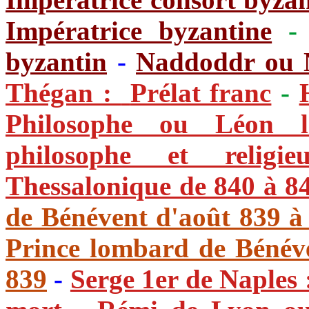
Impératrice byzantine
byzantin
-
Naddoddr ou N
Thégan :
Prélat franc
-
Philosophe ou Léon l
philosophe et religie
Thessalonique de 840 à 8
de Bénévent d'août 839 à
Prince lombard de Bénéven
839
-
Serge 1er de Naples 