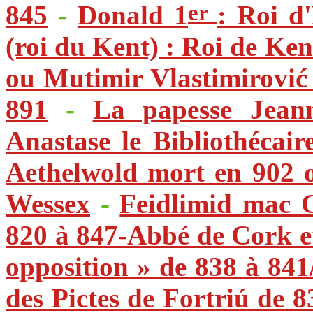
er
845
-
Donald 1
: Roi d
(roi du Kent) : Roi de Ken
ou Mutimir Vlastimirović 
891
-
La papesse Jeann
Anastase le Bibliothécair
Aethelwold mort en 902 o
Wessex
-
Feidlimid mac 
820 à 847-Abbé de Cork et
opposition » de 838 à 841
des Pictes de Fortriú de 8