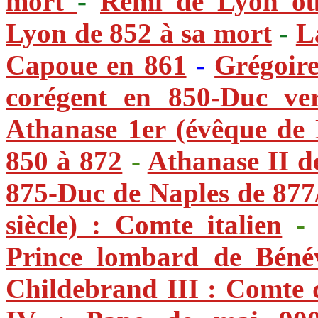
mort
-
Rémi de Lyon ou
Lyon de 852 à sa mort
-
L
Capoue en 861
-
Grégoire
corégent en 850-Duc ve
Athanase 1er (évêque de 
850 à 872
-
Athanase II d
875-Duc de Naples de 877
siècle) : Comte italien
Prince lombard de Béné
Childebrand III : Comte 