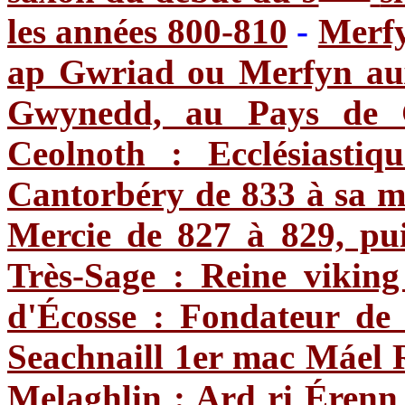
les années 800-810
-
Merfy
ap Gwriad ou Merfyn aux
Gwynedd, au Pays de G
Ceolnoth : Ecclésiastiq
Cantorbéry de 833 à sa m
Mercie de 827 à 829, pu
Très-Sage : Reine vikin
d'Écosse : Fondateur de 
Seachnaill 1er mac Máel 
Melaghlin : Ard ri Érenn