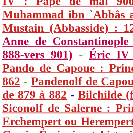
IV : Pape de mai 90
Muhammad ibn `Abbâs al
Mustain (Abbasside) : 1
Anne de Constantinople
888-vers 901)
-
Éric IV
Pando de Capoue : Prin
862
-
Pandenolf de Capou
de 879 à 882
-
Bilchilde 
Siconolf de Salerne : Pr
Erchempert ou Herempert