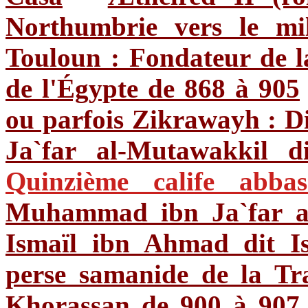
Northumbrie vers le mil
Touloun : Fondateur de l
de l'Égypte de 868 à 905
ou parfois Zikrawayh : Di
Ja`far al-Mutawakkil d
Quinzième calife abb
Muhammad ibn Ja`far al
Ismaïl ibn Ahmad dit I
perse samanide de la Tr
Khorassan de 900 à 907