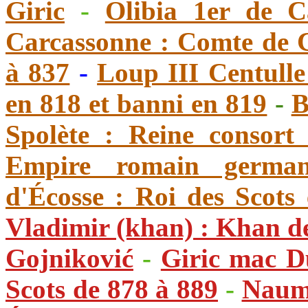
Giric
-
Olibia 1er de C
Carcassonne : Comte de C
à 837
-
Loup III Centulle
en 818 et banni en 819
-
B
Spolète : Reine consort 
Empire romain german
d'Écosse : Roi des Scots 
Vladimir (khan) : Khan de
Gojniković
-
Giric mac D
Scots de 878 à 889
-
Naum 